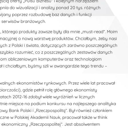
ęścią oferty „Pulsu Biznesu” i kolejnym narzędziem
ia do wizualizacji i analizy ponad 20 tys. różnych
wijany poprzez rozbudowę baz danych i funkcji
h serwisów branżowych.
a, którego produkty zawsze były dla mnie „must-read”. Moim
rmacyjnej o nową warstwę produktów. Chciałbym, żeby nasi
nych z Polski i świata, dotyczących zarówno poszczególnych
zo szybko rozumieć, co z poszczególnych zestawów danych
ocom obliczeniowym komputerów oraz technologiom
 i chciałbym, byśmy szli w awangardzie tego trendu –
walnych ekonomistów rynkowych. Przez wiele lat pracował
orczości), gdzie pełnił rolę głównego ekonomisty
tach 2012-16 zdobył wiele wyróżnień w licznych
tnie miejsce na podium konkursu na najlepszego analityka
Bank Polski i „Rzeczpospolitą”. Był również członkiem
ne w Polskiej Akademii Nauk, pracował także w think
r ekonomiczny „Rzeczpospolitej”. Jest absolwentem