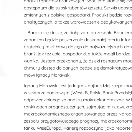
analiz i raportów branżowych. SpotData stanie się cz
dostępnym dla subskrybentów gazety. Serwis udostępn
zmiennych z polskiej gospodarki. Produkt będzie roz
analitycznych, a także wprowadzenie dedykowanyc
– Bardzo się cieszę, że dołączam do zespołu Bonnier
zadaniem będzie poszerzenie doskonałej oferty info
czytelnicy mieli łatwy dostęp do najważniejszych da
branż, jak też całej gospodarki, a także mogli bard
wynika. Jestem przekonany, że dzięki rosnącym m
chmury dostęp do danych będzie się demokratyzował
mówi Ignacy Morawski.
Ignacy Morawski jest jednym z najbardziej rozpozna
w sektorze bankowym (WestLB, Polski Bank Przedsiębi
odpowiedzialnego za analizy makroekonomiczne. W la
rankingach prognostycznych, zajmując m.in. dwukro
makroekonomicznego organizowanego przez Narodowy 
zespołu przygotowującego prognozy makroekonomicz
tanku WiseEuropa. Karierę rozpoczynał jako reporte