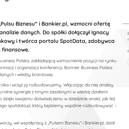
„Pulsu Biznesu” i Bankier.pl, wzmocni ofertę
nalizie danych. Do spółki dołączył Ignacy
nkowy i twórca portalu SpotData, zdobywca
 finansowe.
 Business Polska, zakładającą wzmocnienie pozycji na rynku
rmacji i organizacji konferencji, Bonnier Business Polska
danych i wiedzy branżowej.
roka i wciąż ją rozbudowujemy. Włączając do niej analizy
ralne synergie z innymi zasobnymi w wiedzę działami
dzięki swojemu doświadczeniu w dziedzinie analiz, jak też
znego spotdata.pl, który będziemy wspólnie rozbudowywać –
zy, we współpracy z „Pulsem Biznesu” i Bankier.pl, dział