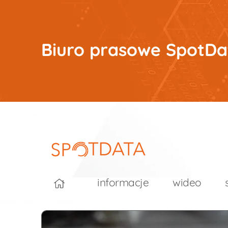
Biuro prasowe SpotDa
informacje
wideo