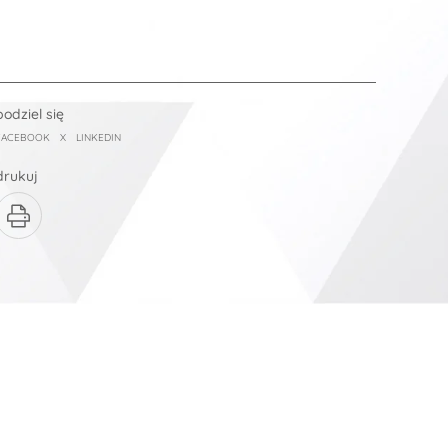
podziel się
FACEBOOK
X
LINKEDIN
drukuj